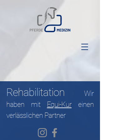
Rehabilitation
Wir
haben mit
Equi-Kur
einen
verlässlichen Partner