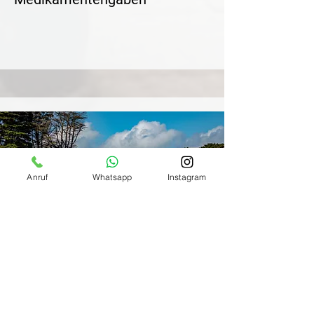
Anruf
Whatsapp
Instagram
stehts einwandfreie Raufutterqualität
bedampftes Heu